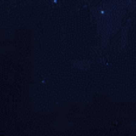
2026-07-11
4.
青岛队双加时逆转胜利终结加时不胜尴尬裁
2026-05-17
5.
拉波尔塔直言巴托梅乌与丰特同流合污令人
2026-05-15
6.
海牛队叶博亚精彩左脚抽射破门助球队2-1
2026-06-16
7.
名嘴称亚历山大已超越韦德热火媒体反击称
2026-06-17
8.
塔图姆半场表现平平仅得7分7板5助关键时
2026-05-15