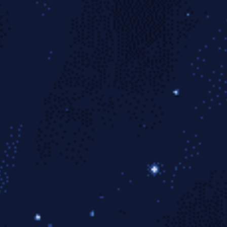
握外，德科还展示出极强的战术灵活性。在现代足球中，仅依靠
因此，他不断调整和优化球队阵型，以适应不同对手和比赛环境
择增加边路突击，以拉开空间；而对于防守较弱的一方，则可采
速反击。
仅增强了球队整体实力，还提高了队伍面对逆境时扭转局势的可
往能产生意想不到效果，为球队赢得胜利。此外，通过不同战术
使每名球员都保持最佳状态迎接挑战。
期间，通过德科提供的不同时期、不同类型打法选择，使得球队
优势，这也是他们能够勇攀高峰的重要原因之一。
学反应影响
成功团队不可或缺的一部分，而这一点在德科打造的新锐锋线上
配合，让他们在场上形成良好的互动。这种默契不仅体现在传球