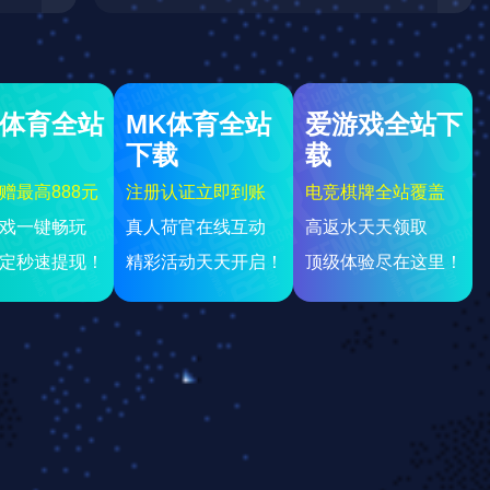
合的价值，以及其在未
球员在场上的独特优
，他能够清楚区分哪些
运转更加流畅。
手可以相辅相成，有效
方防守难以应对。这样
个极具竞争力的前场阵