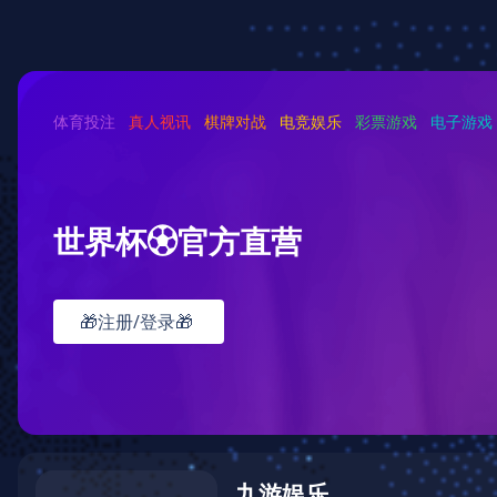
江南app体育官网
带您
事
专业平台，数据精准，
高清直播
覆盖热
聚焦足球、篮球、电竞等赛事，
每日内
极速访问
下载APP