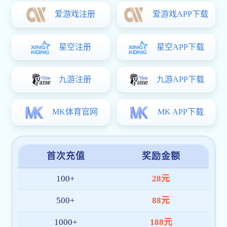
平台技术与服务能力
平台构建了一套高可用的全终端直播服务架构，集成智能风
控、秒级加载、多节点加速等核心技术，确保不同区域用户
都能流畅体验体育赛事。 同时，江南app体育官网提供全
天候客服支持与数据同步，致力于打造值得信赖的观赛首选
平台。