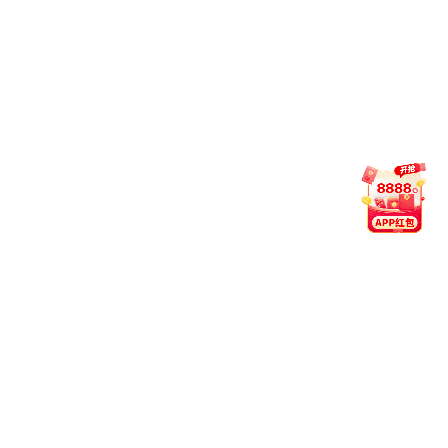
警系统，可在数据异常或高风险行为发生时第一时间联动
处理。
用户口碑推荐
这些评论来自真实用户体验
Leo_X7
这款 App 的赛事更新速度让我很满意，数据准确不
界
卡顿。江南app体育官网 做得比很多平台稳定多
余
了。