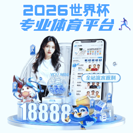
立即注册
关于江南app体育官网
江南app体育官网是专注于体育赛事直播与互动体验的创新平
台，致力于为全球用户带来高速、安全与多样化的观赛服务体
验，覆盖多语种、多终端、多场景。