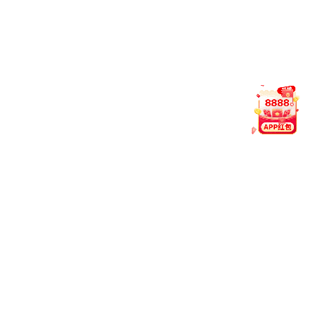
4、对亚特兰大俱乐部影响
如果埃德森真的离开亚特兰大，无疑对俱乐部造成一
定程度上的冲击。他作为球队的重要核心之一，其离
去势必影响到球队整体实力。同时，新秀培养体系也
可能受到波动，需要重新评估如何填补这个空缺，以
确保球队保持竞争力。
另一方面，从长远来看，如果能够成功出售，将为俱
乐部带来丰厚收益。这笔资金可以用于引援或投资青
训体系，以期培养更多优秀人才。此外，对外界而
言，这样的一笔交易也能体现出亚特兰大的良好管理
及运作能力，对品牌形象提升有所帮助。
最后，通过合理调配资源，即便失去了像埃德森这样