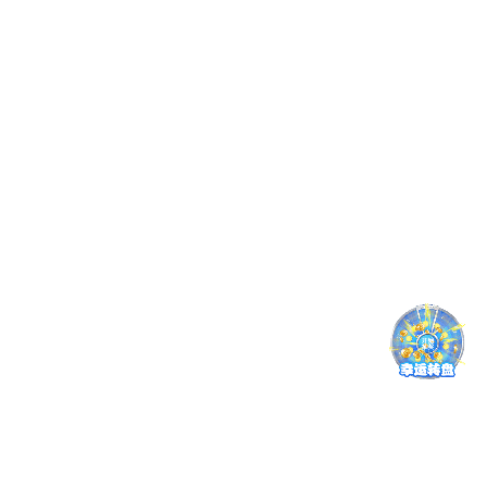
其次，从商业角度看，英超联赛拥有庞大的市场和丰
富的赞助资源。因此，在这个平台上踢球可以带来更
多经济利益。不论是薪资待遇还是代言机会，都远比
其他联盟诱人。对于年轻球员而言，这是实现财务独
立的重要一步，也是职业生涯的重要推动力。
最后，对于埃德森这样的年轻天才来说，转会至英超
意味着能够与众多顶尖选手同场竞技，从而快速提升
自身实力。在这样的环境下，他有机会学习到更多先
进的技战术理念，为未来的发展打下坚实基础。这无
疑是吸引他的一个主要因素。
3、转会对个人职业生涯意义
若成功转会至英超，埃德森将在职业生涯中迈出重要
的一步。这不仅是一个新的开始，更是证明自己能力